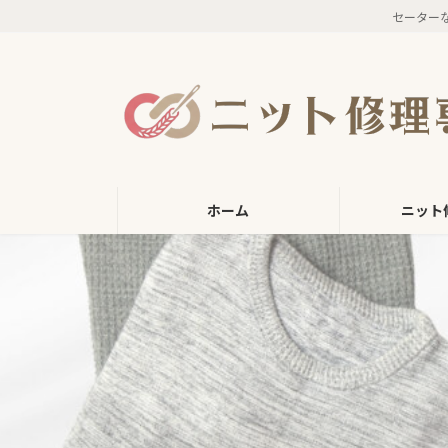
コ
ナ
セーター
ン
ビ
テ
ゲ
ン
ー
ツ
シ
へ
ョ
ス
ン
キ
に
ッ
移
ホーム
ニット
プ
動