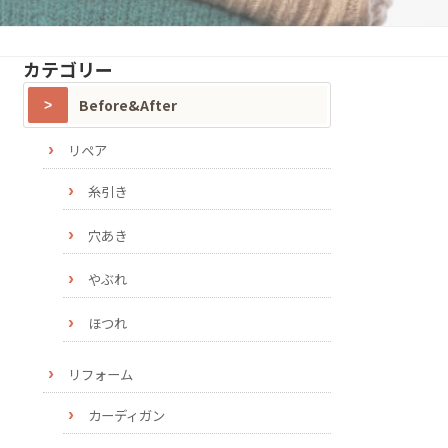
カテゴリー
Before&After
リペア
糸引き
穴あき
やぶれ
ほつれ
リフォーム
カーディガン